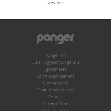
2026-09-16
ponger Kft
Email:
ugyfel@ponger.hu
Sportmates
Sport organizations
Competitions
Team championship
Contact
Terms of Use
Privacy policy