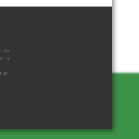
f Use
policy
nual