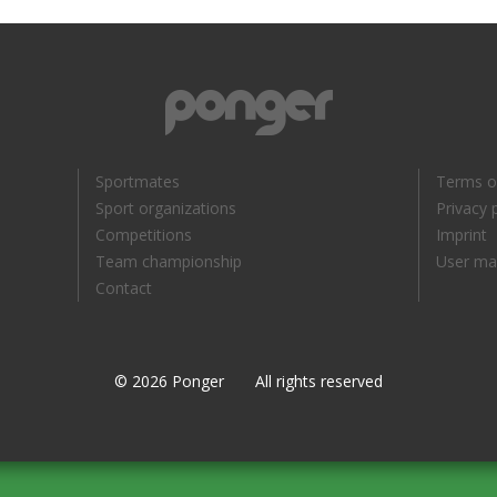
Sportmates
Terms o
Sport organizations
Privacy 
Competitions
Imprint
Team championship
User ma
Contact
© 2026 Ponger All rights reserved