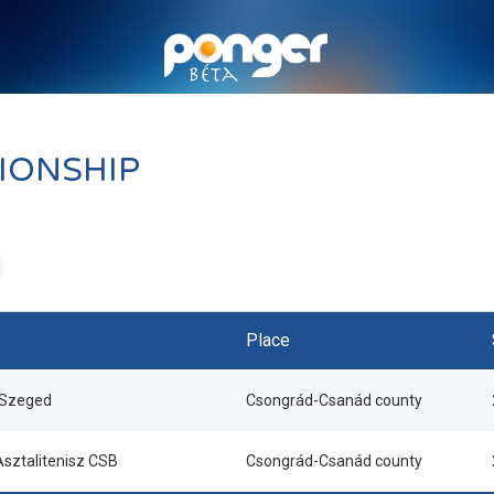
IONSHIP
Place
 Szeged
Csongrád-Csanád county
sztalitenisz CSB
Csongrád-Csanád county