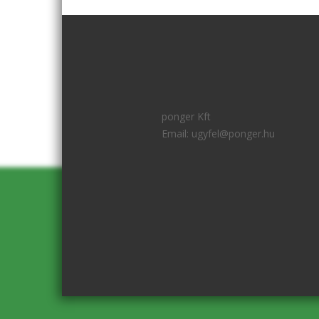
ponger Kft
Email:
ugyfel@ponger.hu