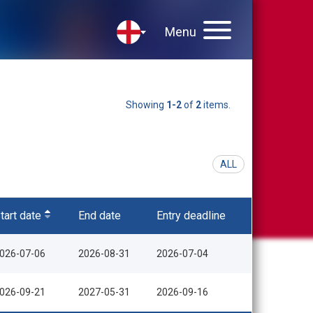
Menu
Showing
1-2
of
2
items.
ALL
tart date
End date
Entry deadline
026-07-06
2026-08-31
2026-07-04
026-09-21
2027-05-31
2026-09-16