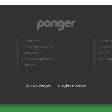
Sportmates
Terms o
Sport organizations
Privacy 
Competitions
Imprint
Team championship
User ma
Contact
© 2026 Ponger All rights reserved