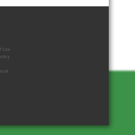
f Use
policy
nual