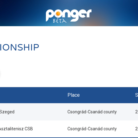
IONSHIP
Place
S
 Szeged
Csongrád-Csanád county
2
sztalitenisz CSB
Csongrád-Csanád county
2