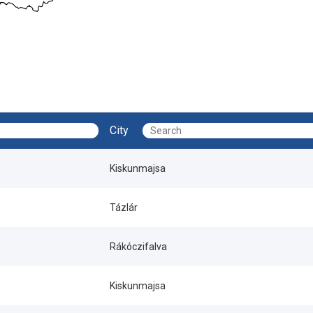
City
Kiskunmajsa
Tázlár
Rákóczifalva
Kiskunmajsa