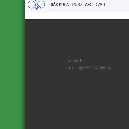
DIÁK KUPA - PUSZTAFÖLDVÁR
ponger Kft
Email:
ugyfel@ponger.hu