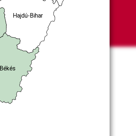
Hajdú-Bihar
Békés