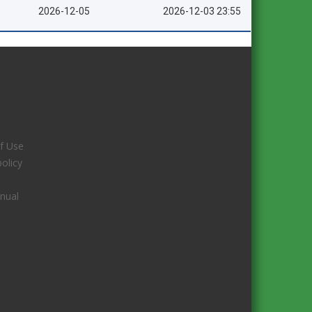
2026-12-05
2026-12-03 23:55
f Use
policy
nual