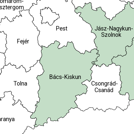
omárom-
sztergom
Pest
Jász-Nagykun-
Szolnok
Fejér
Bács-Kiskun
Tolna
Csongrád-
Csanád
ranya