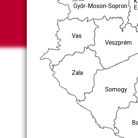
K
Győr-Moson-Sopron
E
Vas
Veszprém
Zala
Somogy
Ba