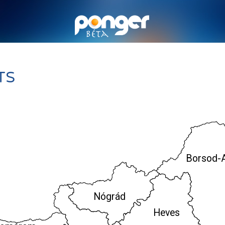
TS
Borsod-
Nógrád
Heves